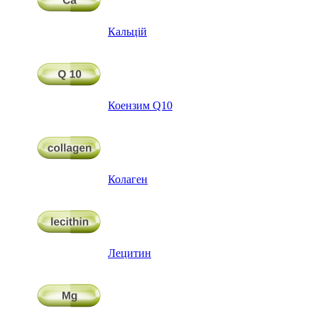
Кальцій
Коензим Q10
Колаген
Лецитин