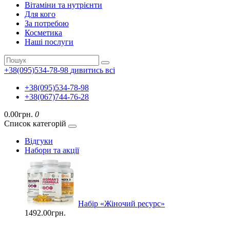
Вітаміни та нутрієнти
Для кого
За потребою
Косметика
Наші послуги
+38(095)534-78-98
дивитись всі
+38(095)534-78-98
+38(067)744-76-28
0.00грн.
0
Список категорій
Відгуки
Набори та акції
Набір «Жіночий ресурс»
1492.00грн.