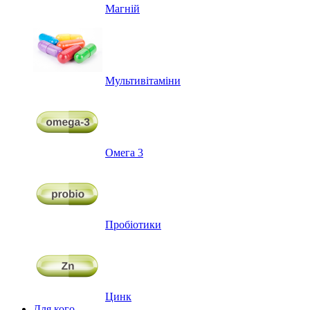
Магній
Мультивітаміни
Омега 3
Пробіотики
Цинк
Для кого