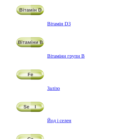
Вітамін D3
Вітаміни групи В
Залізо
Йод і селен