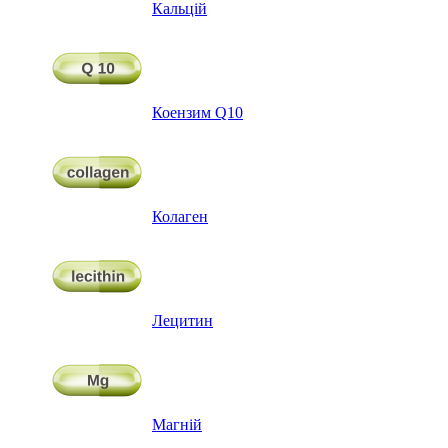
Кальцій
Коензим Q10
Колаген
Лецитин
Магній