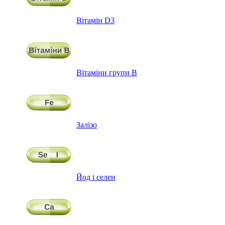
Вітамін D3
Вітаміни групи В
Залізо
Йод і селен