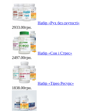
Набір «Рух без скутості»
2933.00грн.
Набір «Сон і Стрес»
2497.00грн.
Набір «Тірео Ресурс»
1838.00грн.