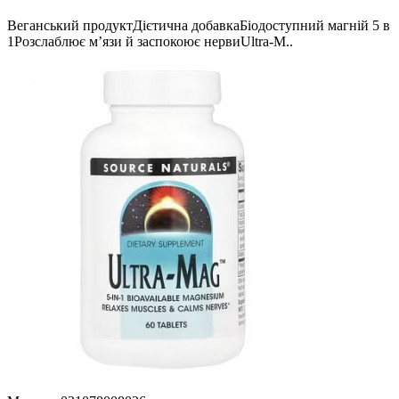
Веганський продуктДієтична добавкаБіодоступний магній 5 в
1Розслаблює м’язи й заспокоює нервиUltra-M..