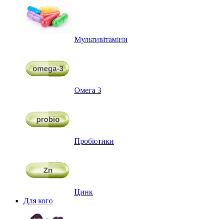
Мультивітаміни
Омега 3
Пробіотики
Цинк
Для кого