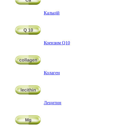
Кальцій
Коензим Q10
Колаген
Лецитин