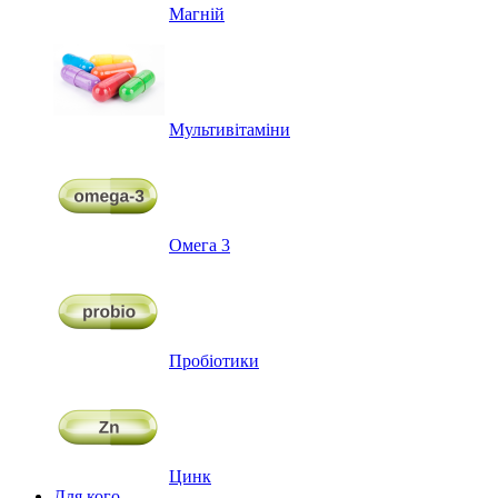
Магній
Мультивітаміни
Омега 3
Пробіотики
Цинк
Для кого