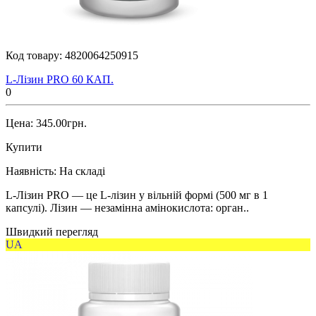
Код товару:
4820064250915
L-Лізин PRO 60 КАП.
0
Цена: 345.00грн.
Купити
Наявність:
На складі
L-Лізин PRO — це L-лізин у вільній формі (500 мг в 1
капсулі). Лізин — незамінна амінокислота: орган..
Швидкий перегляд
UA