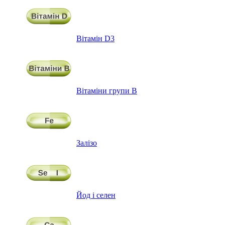
Вітамін D3
Вітаміни групи В
Залізо
Йод і селен