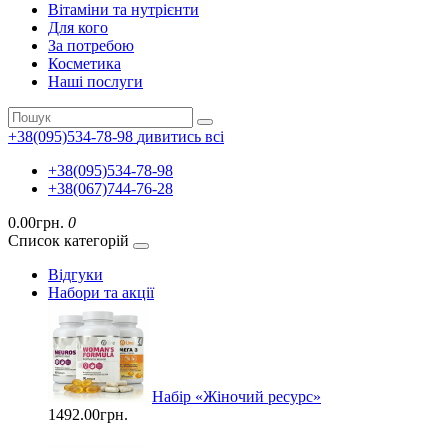
Вітаміни та нутрієнти
Для кого
За потребою
Косметика
Наші послуги
+38(095)534-78-98
дивитись всі
+38(095)534-78-98
+38(067)744-76-28
0.00грн.
0
Список категорій
Відгуки
Набори та акції
Набір «Жіночий ресурс»
1492.00грн.