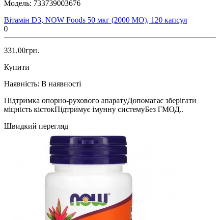
Модель:
733739003676
Вітамін D3, NOW Foods 50 мкг (2000 МО), 120 капсул
0
331.00грн.
Купити
Наявність:
В наявності
Підтримка опорно-рухового апаратуДопомагає зберігати
міцність кістокПідтримує імунну системуБез ГМОД..
Швидкий перегляд