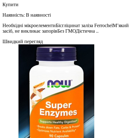
Купити
Наявність:
В наявності
Необхідні мікроелементиБісгліцинат заліза FerrochelМ’який
засіб, не викликає запорівБез ГМОДієтична ..
Швидкий перегляд