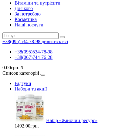
Вітаміни та нутрієнти
Для кого
За потребою
Косметика
Наші послуги
+38(095)534-78-98
дивитись всі
+38(095)534-78-98
+38(067)744-76-28
0.00грн.
0
Список категорій
Відгуки
Набори та акції
Набір «Жіночий ресурс»
1492.00грн.