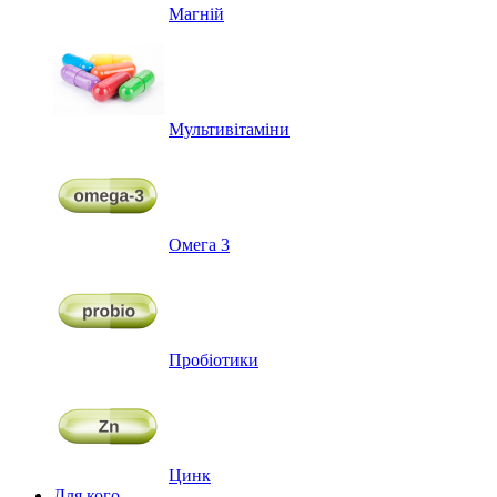
Магній
Мультивітаміни
Омега 3
Пробіотики
Цинк
Для кого