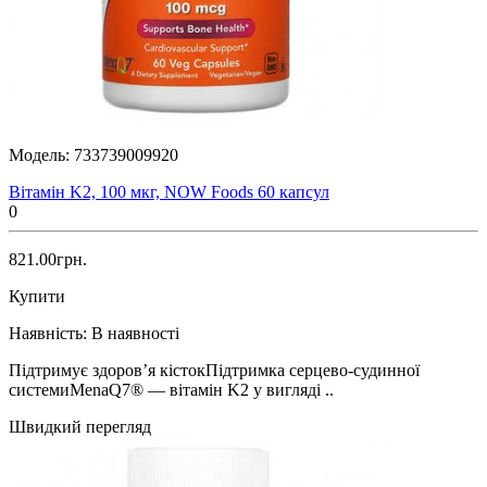
Модель:
733739009920
Вітамін K2, 100 мкг, NOW Foods 60 капсул
0
821.00грн.
Купити
Наявність:
В наявності
Підтримує здоров’я кістокПідтримка серцево-судинної
системиMenaQ7® — вітамін K2 у вигляді ..
Швидкий перегляд