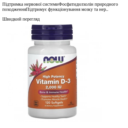
Підтримка нервової системиФосфатидилхолін природного
походженняПідтримує функціонування мозку та нер..
Швидкий перегляд