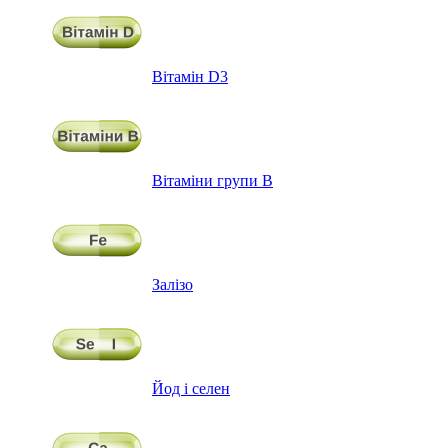
Вітамін D3
Вітаміни групи В
Залізо
Йод і селен