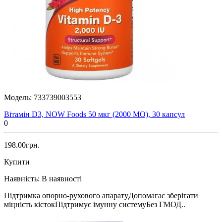
Модель:
733739003553
Вітамін D3, NOW Foods 50 мкг (2000 МО), 30 капсул
0
198.00грн.
Купити
Наявність:
В наявності
Підтримка опорно-рухового апаратуДопомагає зберігати
міцність кістокПідтримує імунну системуБез ГМОД..