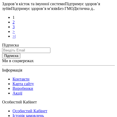
Здоров’я кісток та імунної системиПідтримує здоров’я
зубівПідтримує здоров’я м’язівБез ГМОДієтична д..
1
2
3
>
>|
Підписка
Підписка
Ми в соцмережах
Інформація
Контакти
Карта сайту
Виробники
Акції
Особистий Кабінет
Особистий Кабінет
Історія замовлень