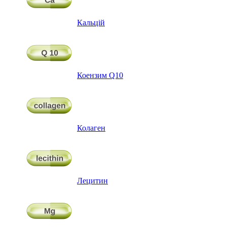
Кальцій
Коензим Q10
Колаген
Лецитин