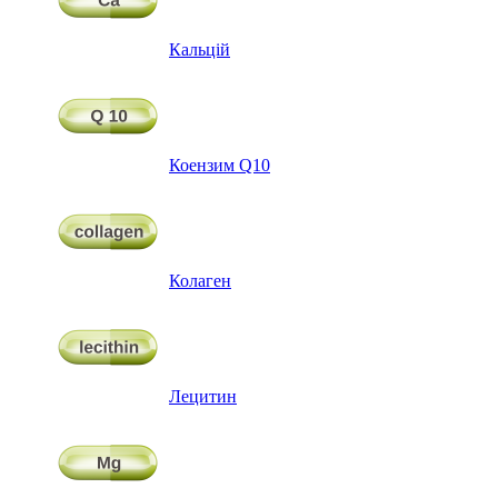
Кальцій
Коензим Q10
Колаген
Лецитин