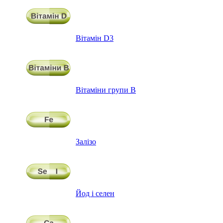
Вітамін D3
Вітаміни групи В
Залізо
Йод і селен