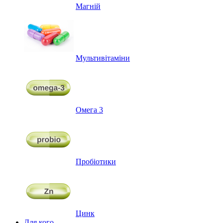
Магній
Мультивітаміни
Омега 3
Пробіотики
Цинк
Для кого