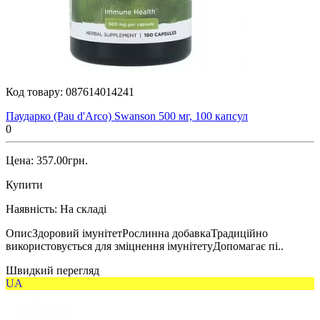
Код товару:
087614014241
Паударко (Pau d'Arco) Swanson 500 мг, 100 капсул
0
Цена: 357.00грн.
Купити
Наявність:
На складі
ОписЗдоровий імунітетРослинна добавкаТрадиційно
використовується для зміцнення імунітетуДопомагає пі..
Швидкий перегляд
UA