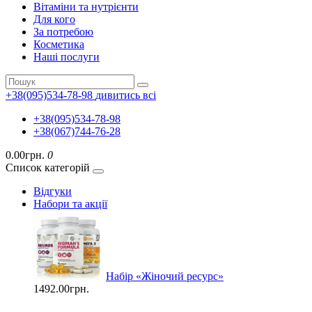
Вітаміни та нутрієнти
Для кого
За потребою
Косметика
Наші послуги
+38(095)534-78-98
дивитись всі
+38(095)534-78-98
+38(067)744-76-28
0.00грн.
0
Список категорій
Відгуки
Набори та акції
Набір «Жіночий ресурс»
1492.00грн.