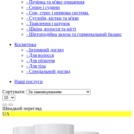
- Печінка та м'яке очищення
- Серце і судини
- Сон, стрес і нервова система.
- Суглоби, кістки та м'язи
- Травлення і шлунок
- Шкіра, волосся та нігті
- Щитоподібна залоза та гормональний баланс
Косметика
- Інтимний догляд
- Для волосся
- Для обличчя
- Для тіла
- Спеціальний догляд
Наші послуги
Сортувати:
Швидкий перегляд
UA