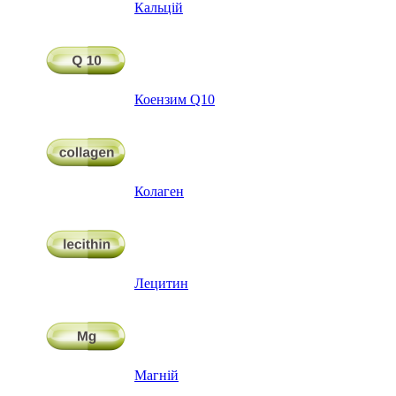
Кальцій
Коензим Q10
Колаген
Лецитин
Магній