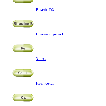
Вітамін D3
Вітаміни групи В
Залізо
Йод і селен