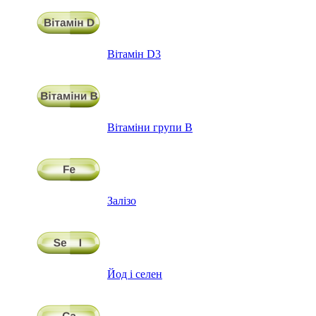
Вітамін D3
Вітаміни групи В
Залізо
Йод і селен