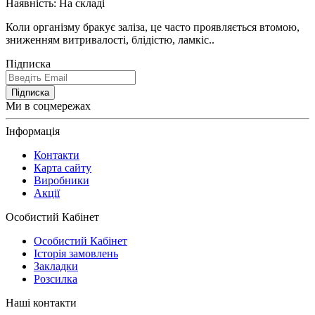
Наявність:
На складі
Коли організму бракує заліза, це часто проявляється втомою,
зниженням витривалості, блідістю, ламкіс..
Підписка
Підписка
Ми в соцмережах
Інформація
Контакти
Карта сайту
Виробники
Акції
Особистий Кабінет
Особистий Кабінет
Історія замовлень
Закладки
Розсилка
Наші контакти