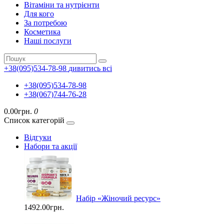
Вітаміни та нутрієнти
Для кого
За потребою
Косметика
Наші послуги
+38(095)534-78-98
дивитись всі
+38(095)534-78-98
+38(067)744-76-28
0.00грн.
0
Список категорій
Відгуки
Набори та акції
Набір «Жіночий ресурс»
1492.00грн.