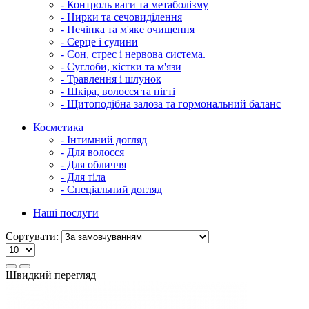
- Контроль ваги та метаболізму
- Нирки та сечовиділення
- Печінка та м'яке очищення
- Серце і судини
- Сон, стрес і нервова система.
- Суглоби, кістки та м'язи
- Травлення і шлунок
- Шкіра, волосся та нігті
- Щитоподібна залоза та гормональний баланс
Косметика
- Інтимний догляд
- Для волосся
- Для обличчя
- Для тіла
- Спеціальний догляд
Наші послуги
Сортувати:
Швидкий перегляд