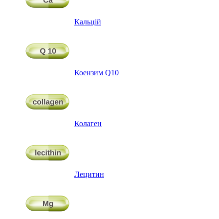
Кальцій
Коензим Q10
Колаген
Лецитин