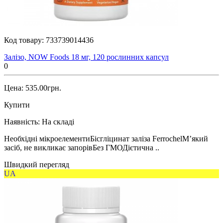
Код товару:
733739014436
Залізо, NOW Foods 18 мг, 120 рослинних капсул
0
Цена: 535.00грн.
Купити
Наявність:
На складі
Необхідні мікроелементиБісгліцинат заліза FerrochelМ’який
засіб, не викликає запорівБез ГМОДієтична ..
Швидкий перегляд
UA