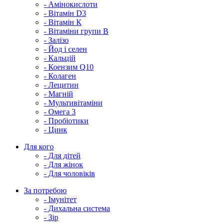
- Амінокислоти
- Вітамін D3
- Вітамін К
- Вітаміни групи В
- Залізо
- Йод і селен
- Кальцій
- Коензим Q10
- Колаген
- Лецитин
- Магній
- Мультивітаміни
- Омега 3
- Пробіотики
- Цинк
Для кого
- Для дітей
- Для жінок
- Для чоловіків
За потребою
- Імунітет
- Дихальна система
- Зір