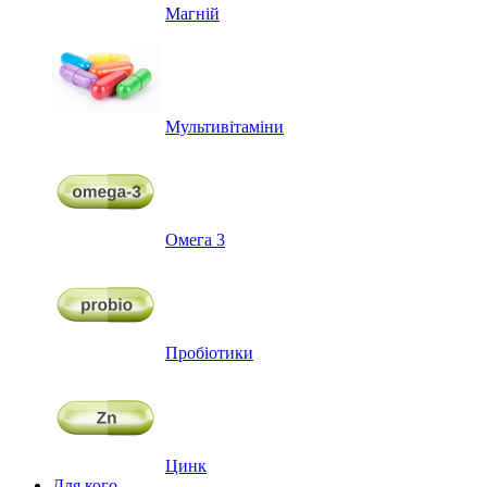
Магній
Мультивітаміни
Омега 3
Пробіотики
Цинк
Для кого