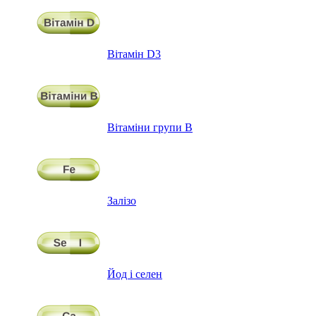
Вітамін D3
Вітаміни групи В
Залізо
Йод і селен