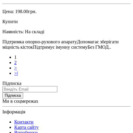
Цена: 198.00грн.
Купити
Наявність:
На складі
Підтримка опорно-рухового апаратуДопомагає зберігати
міцність кістокПідтримує імунну системуБез ГМОД..
1
2
>
>|
Підписка
Підписка
Ми в соцмережах
Інформація
Контакти
Карта сайту
Виробники