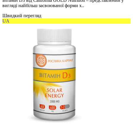
Вітамін D3 від California GOLD Nutrition – представлений у
вигляді найбільш засвоюваної форми х..
Швидкий перегляд
UA