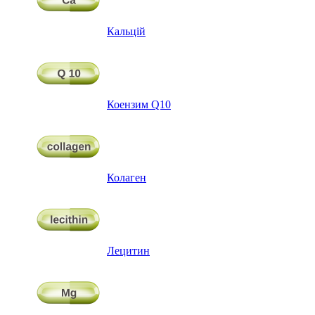
Кальцій
Коензим Q10
Колаген
Лецитин