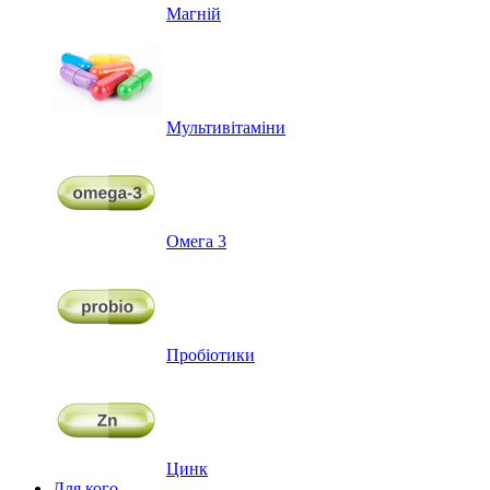
Магній
Мультивітаміни
Омега 3
Пробіотики
Цинк
Для кого