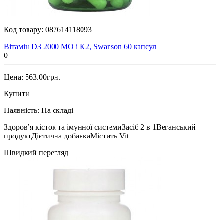
Код товару:
087614118093
Вітамін D3 2000 МО і K2, Swanson 60 капсул
0
Цена: 563.00грн.
Купити
Наявність:
На складі
Здоров’я кісток та імунної системиЗасіб 2 в 1Веганський
продуктДієтична добавкаМістить Vit..
Швидкий перегляд