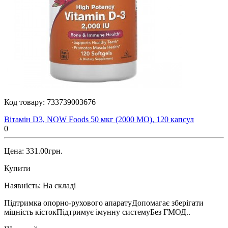
Код товару:
733739003676
Вітамін D3, NOW Foods 50 мкг (2000 МО), 120 капсул
0
Цена: 331.00грн.
Купити
Наявність:
На складі
Підтримка опорно-рухового апаратуДопомагає зберігати
міцність кістокПідтримує імунну системуБез ГМОД..