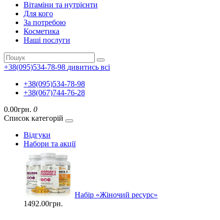
Вітаміни та нутрієнти
Для кого
За потребою
Косметика
Наші послуги
+38(095)534-78-98
дивитись всі
+38(095)534-78-98
+38(067)744-76-28
0.00грн.
0
Список категорій
Відгуки
Набори та акції
Набір «Жіночий ресурс»
1492.00грн.