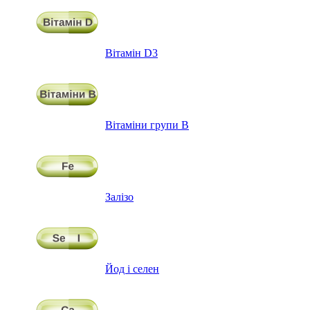
Вітамін D3
Вітаміни групи В
Залізо
Йод і селен