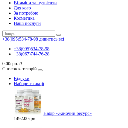
Вітаміни та нутрієнти
Для кого
За потребою
Косметика
Наші послуги
+38(095)534-78-98
дивитись всі
+38(095)534-78-98
+38(067)744-76-28
0.00грн.
0
Список категорій
Відгуки
Набори та акції
Набір «Жіночий ресурс»
1492.00грн.