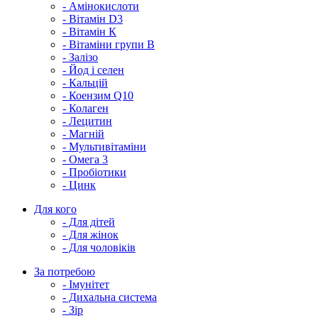
- Амінокислоти
- Вітамін D3
- Вітамін К
- Вітаміни групи В
- Залізо
- Йод і селен
- Кальцій
- Коензим Q10
- Колаген
- Лецитин
- Магній
- Мультивітаміни
- Омега 3
- Пробіотики
- Цинк
Для кого
- Для дітей
- Для жінок
- Для чоловіків
За потребою
- Імунітет
- Дихальна система
- Зір