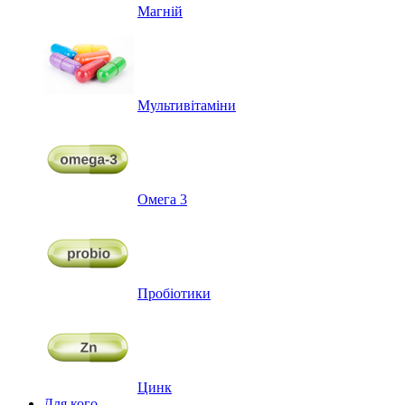
Магній
Мультивітаміни
Омега 3
Пробіотики
Цинк
Для кого