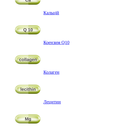
Кальцій
Коензим Q10
Колаген
Лецитин