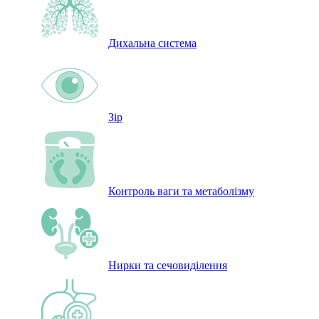
Дихальна система
Зір
Контроль ваги та метаболізму
Нирки та сечовиділення