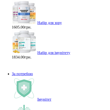
Набір для зору
1605.00грн.
Набір для імунітету
1834.00грн.
За потребою
Імунітет