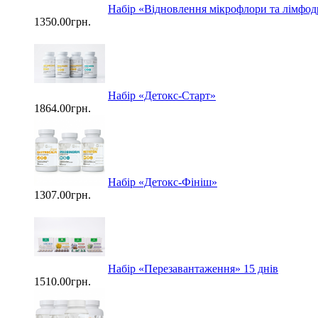
Набір «Відновлення мікрофлори та лімфо
1350.00грн.
Набір «Детокс-Старт»
1864.00грн.
Набір «Детокс-Фініш»
1307.00грн.
Набір «Перезавантаження» 15 днів
1510.00грн.