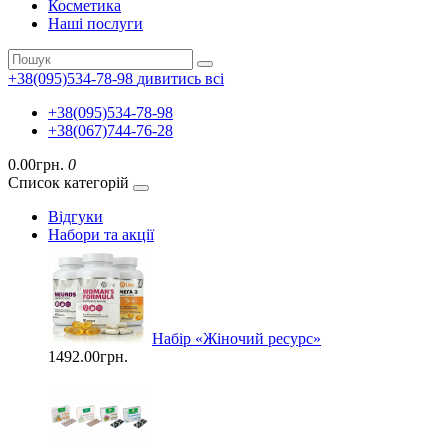
Косметика
Наші послуги
+38(095)534-78-98
дивитись всі
+38(095)534-78-98
+38(067)744-76-28
0.00грн.
0
Список категорій
Відгуки
Набори та акції
Набір «Жіночий ресурс»
1492.00грн.