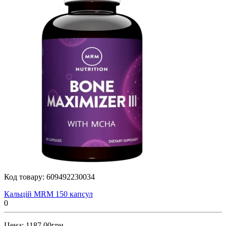
Код товару:
609492230034
Кальцій MRM 150 капсул
0
Цена: 1187.00грн.