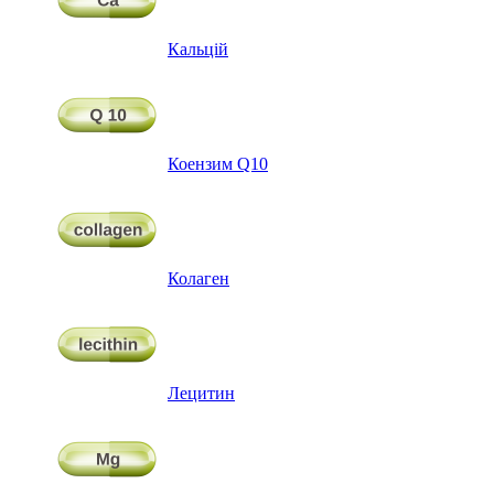
Кальцій
Коензим Q10
Колаген
Лецитин