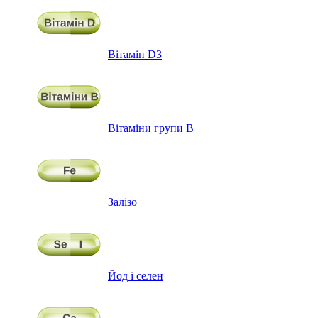
Вітамін D3
Вітаміни групи В
Залізо
Йод і селен