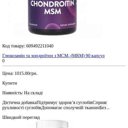
Код товару:
609492211040
Глюкозамін та хондроїтин з МСМ, (MRM) 90 капсул
0
Цена: 1015.00грн.
Купити
Наявність:
На складі
Дієтична добавкаПідтримує здоров’я суглобівСприяє
рухливості суглобівДопомагає сполучній тканиніБез ..
Швидкий перегляд