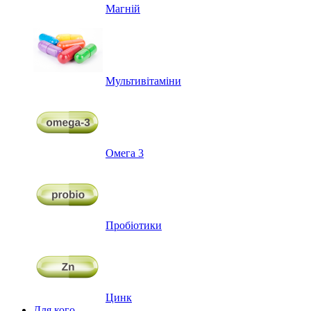
Магній
Мультивітаміни
Омега 3
Пробіотики
Цинк
Для кого