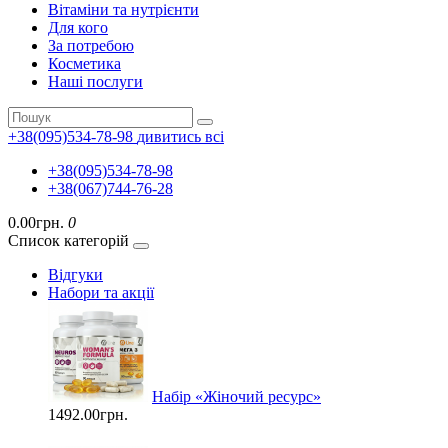
Вітаміни та нутрієнти
Для кого
За потребою
Косметика
Наші послуги
+38(095)534-78-98
дивитись всі
+38(095)534-78-98
+38(067)744-76-28
0.00грн.
0
Список категорій
Відгуки
Набори та акції
Набір «Жіночий ресурс»
1492.00грн.