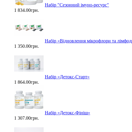
Набір "Сезонний імуно-ресурс"
1 834.00грн.
Набір «Відновлення мікрофлори та лімфо
1 350.00грн.
Набір «Детокс-Старт»
1 864.00грн.
Набір «Детокс-Фініш»
1 307.00грн.