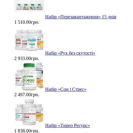
Набір «Перезавантаження» 15 днів
1 510.00грн.
Набір «Рух без скутості»
2 933.00грн.
Набір «Сон і Стрес»
2 497.00грн.
Набір «Тирео Ресурс»
1 838.00грн.