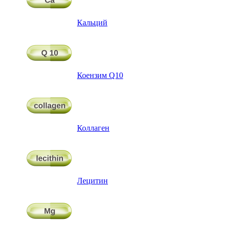
Кальций
Коензим Q10
Коллаген
Лецитин