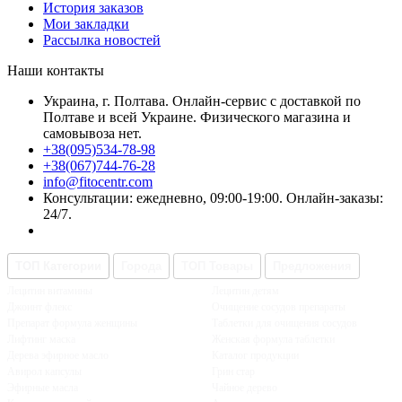
История заказов
Мои закладки
Рассылка новостей
Наши контакты
Украина, г. Полтава. Онлайн-сервис с доставкой по
Полтаве и всей Украине. Физического магазина и
самовывоза нет.
+38(095)534-78-98
+38(067)744-76-28
info@fitocentr.com
Консультации: ежедневно, 09:00-19:00. Онлайн-заказы:
24/7.
ТОП Категории
Города
ТОП Товары
Предложения
Лецитин витамины
Лецитин детям
Джоинт флекс
Очищение сосудов препараты
Препарат формула женщины
Таблетки для очищения сосудов
Лифтинг маска
Женская формула таблетки
Дерева эфирное масло
Каталог продукции
Авирол капсулы
Грин стар
Эфирные масла
Чайное дерево