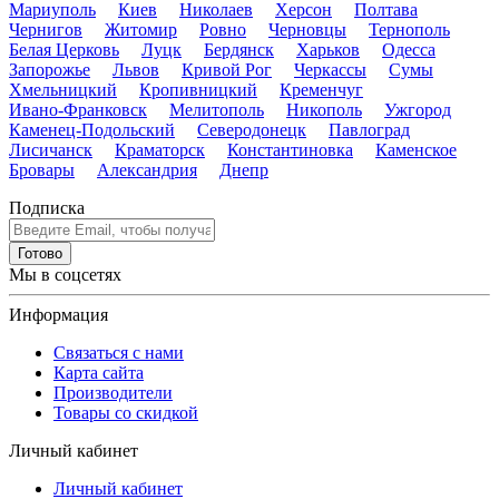
Мариуполь
Киев
Николаев
Херсон
Полтава
Чернигов
Житомир
Ровно
Черновцы
Тернополь
Белая Церковь
Луцк
Бердянск
Харьков
Одесса
Запорожье
Львов
Кривой Рог
Черкассы
Сумы
Хмельницкий
Кропивницкий
Кременчуг
Ивано-Франковск
Мелитополь
Никополь
Ужгород
Каменец-Подольский
Северодонецк
Павлоград
Лисичанск
Краматорск
Константиновка
Каменское
Бровары
Александрия
Днепр
Подписка
Готово
Мы в соцсетях
Информация
Связаться с нами
Карта сайта
Производители
Товары со скидкой
Личный кабинет
Личный кабинет